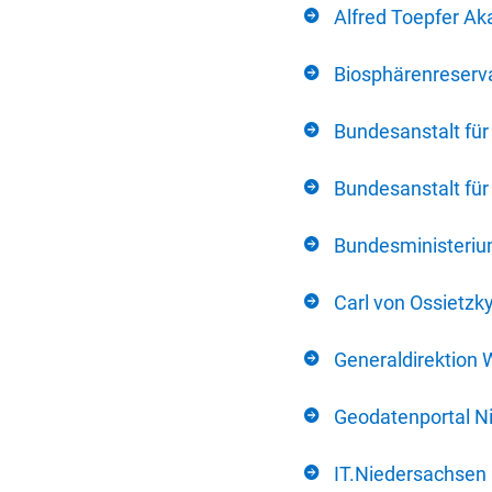
Alfred Toepfer Ak
Biosphärenreserva
Bundesanstalt fü
Bundesanstalt fü
Bundesministerium
Carl von Ossietzk
Generaldirektion 
Geodatenportal N
IT.Niedersachsen