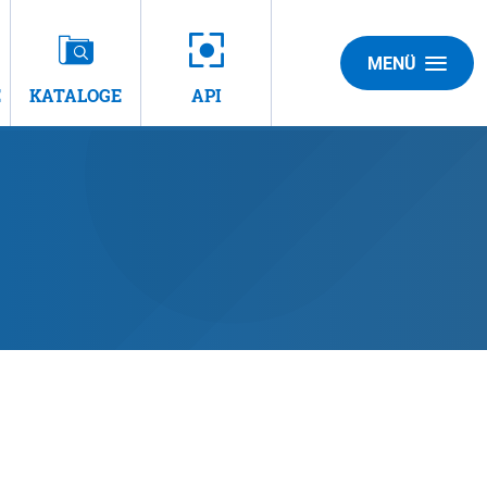
MENÜ
E
KATALOGE
API