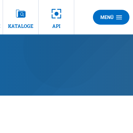
MENÜ
E
KATALOGE
API