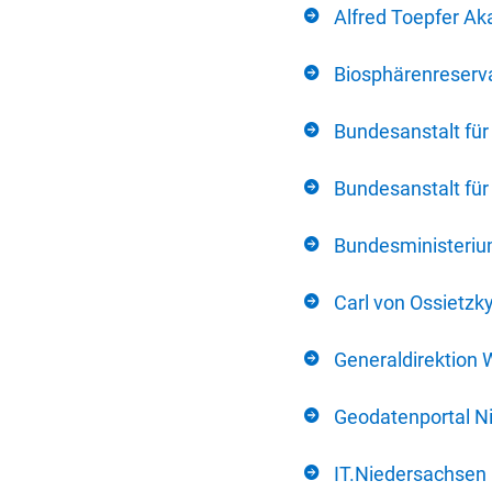
Alfred Toepfer Ak
Biosphärenreserva
Bundesanstalt fü
Bundesanstalt fü
Bundesministerium
Carl von Ossietzk
Generaldirektion 
Geodatenportal N
IT.Niedersachsen