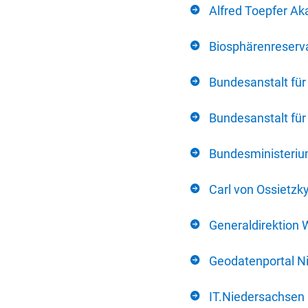
Alfred Toepfer Ak
Biosphärenreserva
Bundesanstalt fü
Bundesanstalt fü
Bundesministerium
Carl von Ossietzk
Generaldirektion 
Geodatenportal N
IT.Niedersachsen