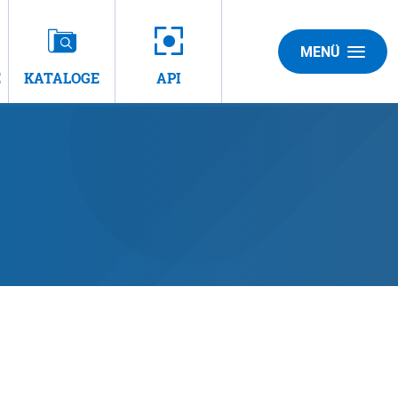
MENÜ
E
KATALOGE
API