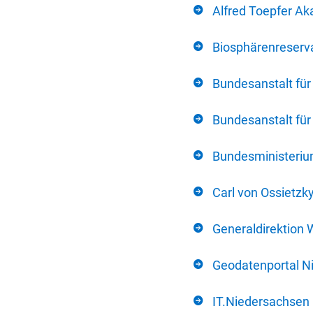
Alfred Toepfer Ak
Biosphärenreserva
Bundesanstalt fü
Bundesanstalt fü
Bundesministerium
Carl von Ossietzk
Generaldirektion 
Geodatenportal N
IT.Niedersachsen