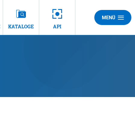
MENÜ
E
KATALOGE
API