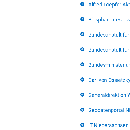
Alfred Toepfer Ak
Biosphärenreserva
Bundesanstalt fü
Bundesanstalt fü
Bundesministerium
Carl von Ossietzk
Generaldirektion 
Geodatenportal N
IT.Niedersachsen