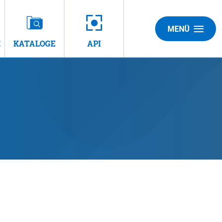
MENÜ
E
KATALOGE
API