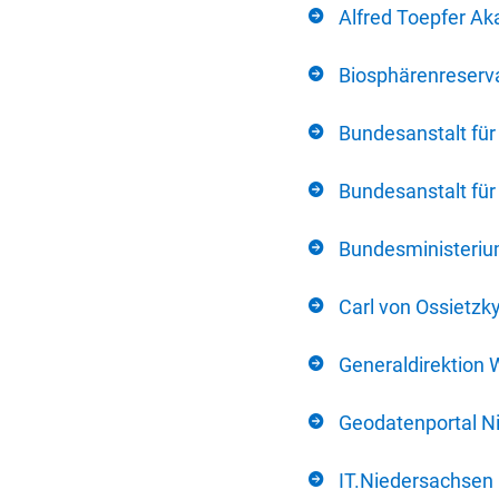
Alfred Toepfer Ak
Biosphärenreserva
Bundesanstalt fü
Bundesanstalt fü
Bundesministerium
Carl von Ossietzk
Generaldirektion 
Geodatenportal N
IT.Niedersachsen