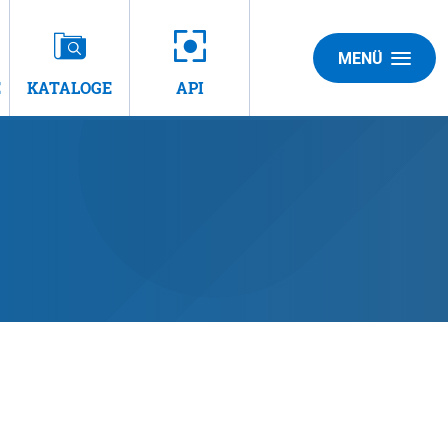
MENÜ
E
KATALOGE
API