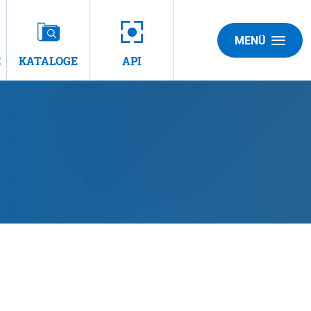
MENÜ
E
KATALOGE
API