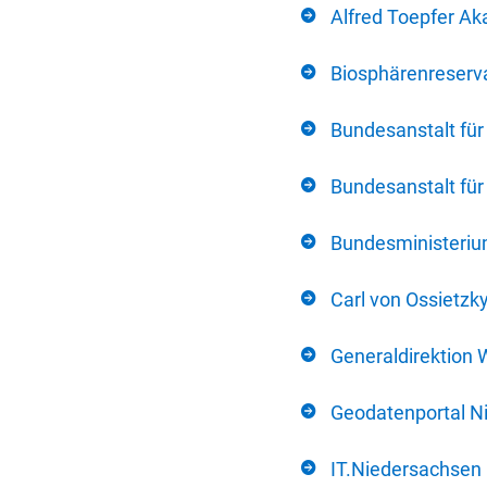
Alfred Toepfer Ak
Biosphärenreserva
Bundesanstalt fü
Bundesanstalt fü
Bundesministerium
Carl von Ossietzk
Generaldirektion 
Geodatenportal N
IT.Niedersachsen