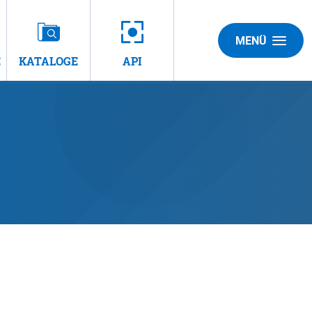
MENÜ
E
KATALOGE
API