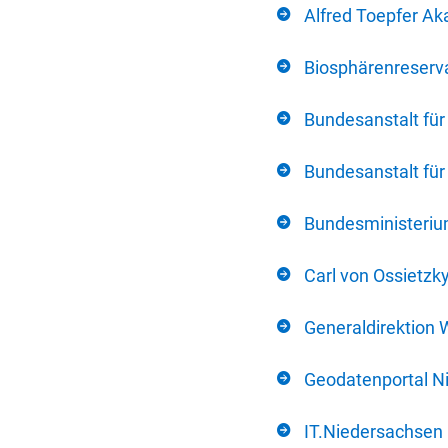
Alfred Toepfer Ak
Biosphärenreserva
Bundesanstalt fü
Bundesanstalt fü
Bundesministerium
Carl von Ossietzk
Generaldirektion 
Geodatenportal N
IT.Niedersachsen