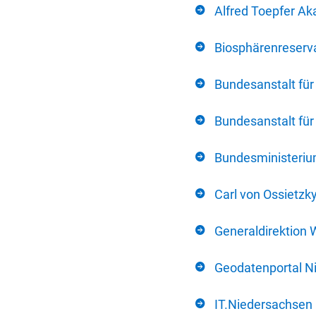
Alfred Toepfer Ak
Biosphärenreserva
Bundesanstalt fü
Bundesanstalt fü
Bundesministerium
Carl von Ossietzk
Generaldirektion 
Geodatenportal N
IT.Niedersachsen