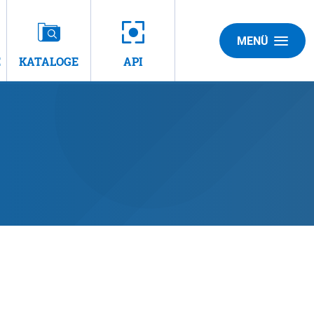
MENÜ
E
KATALOGE
API