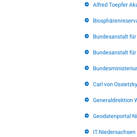
Alfred Toepfer Ak
Biosphärenreserva
Bundesanstalt fü
Bundesanstalt fü
Bundesministerium
Carl von Ossietzk
Generaldirektion 
Geodatenportal N
IT.Niedersachsen