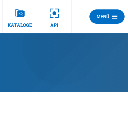
MENÜ
E
KATALOGE
API