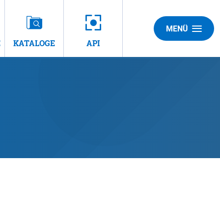
MENÜ
E
KATALOGE
API