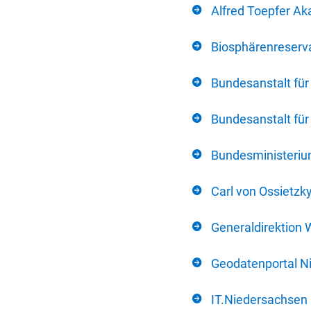
Alfred Toepfer Ak
Biosphärenreserva
Bundesanstalt fü
Bundesanstalt fü
Bundesministerium
Carl von Ossietzk
Generaldirektion 
Geodatenportal N
IT.Niedersachsen