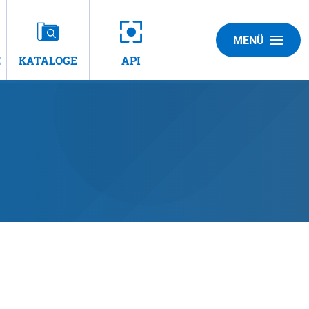
MENÜ
E
KATALOGE
API