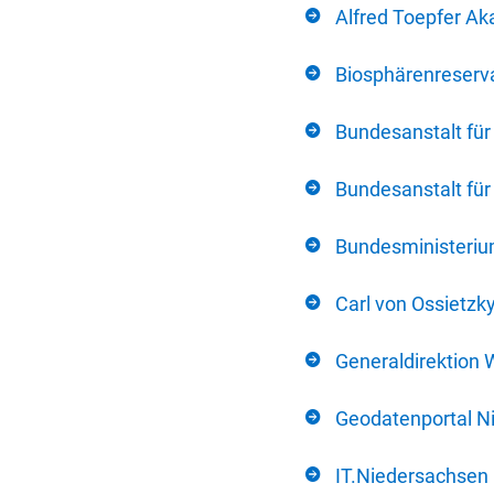
Alfred Toepfer Ak
Biosphärenreserva
Bundesanstalt fü
Bundesanstalt fü
Bundesministerium
Carl von Ossietzk
Generaldirektion 
Geodatenportal N
IT.Niedersachsen