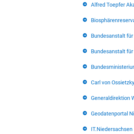
Alfred Toepfer Ak
Biosphärenreserva
Bundesanstalt fü
Bundesanstalt fü
Bundesministerium
Carl von Ossietzk
Generaldirektion 
Geodatenportal N
IT.Niedersachsen