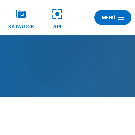
MENÜ
E
KATALOGE
API