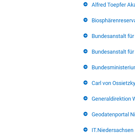
Alfred Toepfer Ak
Biosphärenreserva
Bundesanstalt fü
Bundesanstalt fü
Bundesministerium
Carl von Ossietzk
Generaldirektion 
Geodatenportal N
IT.Niedersachsen