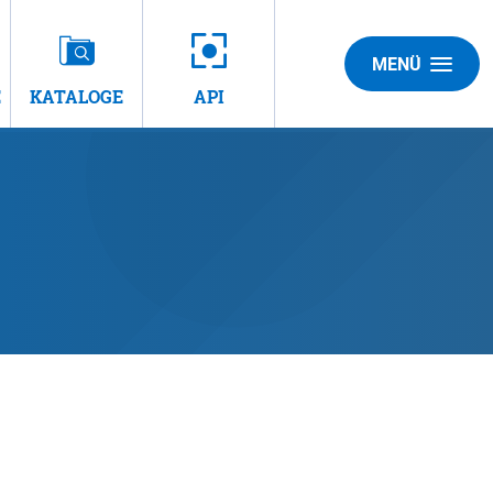
MENÜ
E
KATALOGE
API