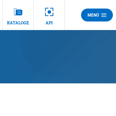
MENÜ
E
KATALOGE
API