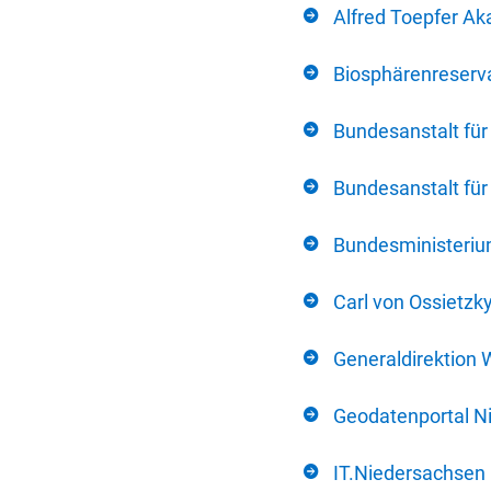
Alfred Toepfer Ak
Biosphärenreserva
Bundesanstalt fü
Bundesanstalt fü
Bundesministerium
Carl von Ossietzk
Generaldirektion 
Geodatenportal N
IT.Niedersachsen