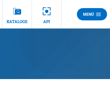
MENÜ
E
KATALOGE
API