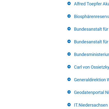
Alfred Toepfer Ak
Biosphärenreserva
Bundesanstalt fü
Bundesanstalt fü
Bundesministerium
Carl von Ossietzk
Generaldirektion 
Geodatenportal N
IT.Niedersachsen