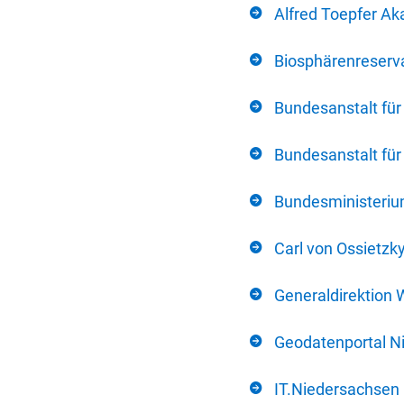
Alfred Toepfer Ak
Biosphärenreserva
Bundesanstalt fü
Bundesanstalt fü
Bundesministerium
Carl von Ossietzk
Generaldirektion 
Geodatenportal N
IT.Niedersachsen