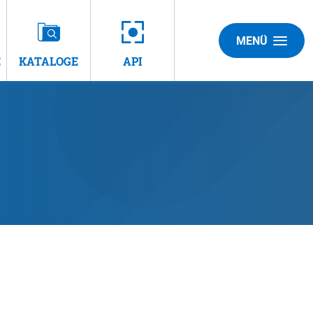
MENÜ
E
KATALOGE
API