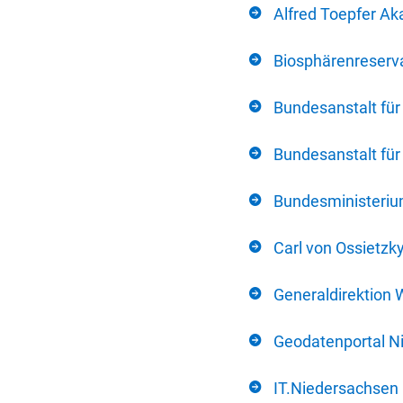
Alfred Toepfer Ak
Biosphärenreserva
Bundesanstalt fü
Bundesanstalt fü
Bundesministerium
Carl von Ossietzk
Generaldirektion 
Geodatenportal N
IT.Niedersachsen