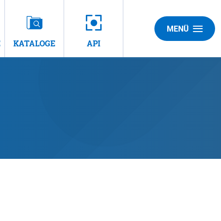
MENÜ
E
KATALOGE
API