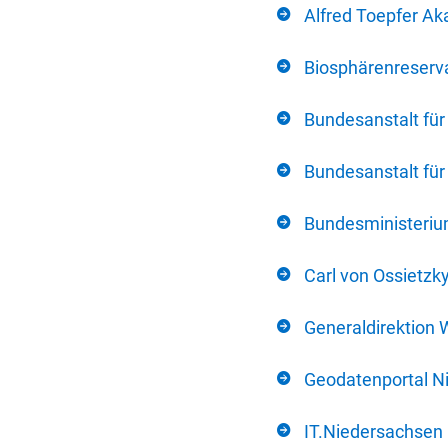
Alfred Toepfer Ak
Biosphärenreserva
Bundesanstalt fü
Bundesanstalt fü
Bundesministerium
Carl von Ossietzk
Generaldirektion 
Geodatenportal N
IT.Niedersachsen