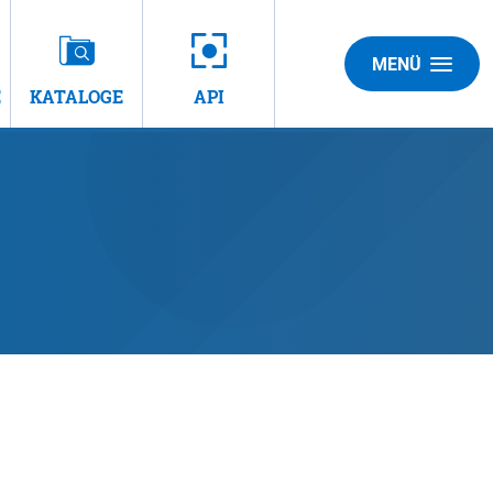
MENÜ
E
KATALOGE
API