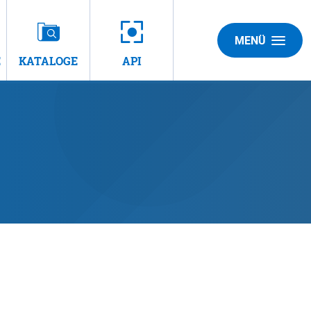
MENÜ
E
KATALOGE
API