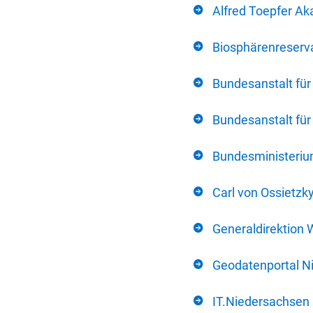
Alfred Toepfer Ak
Biosphärenreserva
Bundesanstalt fü
Bundesanstalt fü
Bundesministerium
Carl von Ossietzk
Generaldirektion 
Geodatenportal N
IT.Niedersachsen