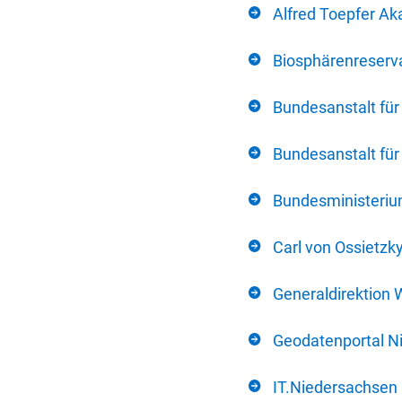
Alfred Toepfer Ak
Biosphärenreserva
Bundesanstalt fü
Bundesanstalt fü
Bundesministerium
Carl von Ossietzk
Generaldirektion 
Geodatenportal N
IT.Niedersachsen