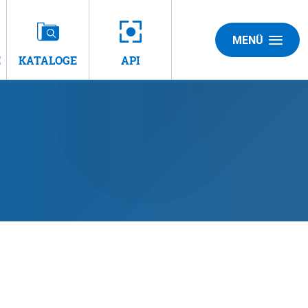
MENÜ
E
KATALOGE
API