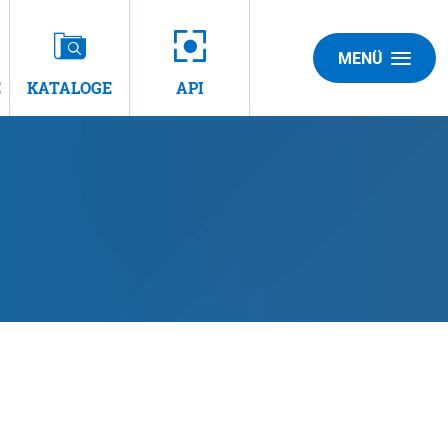
MENÜ
E
KATALOGE
API