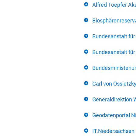
Alfred Toepfer Ak
Biosphärenreserva
Bundesanstalt fü
Bundesanstalt fü
Bundesministerium
Carl von Ossietzk
Generaldirektion 
Geodatenportal N
IT.Niedersachsen