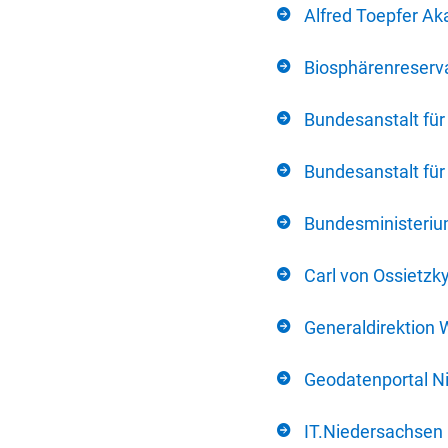
Alfred Toepfer Ak
Biosphärenreserva
Bundesanstalt fü
Bundesanstalt fü
Bundesministerium
Carl von Ossietzk
Generaldirektion 
Geodatenportal N
IT.Niedersachsen