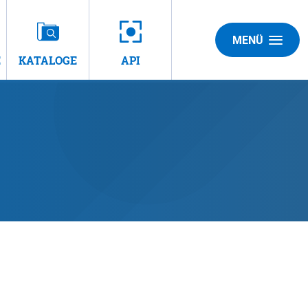
MENÜ
E
KATALOGE
API