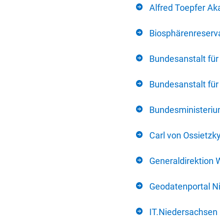
Alfred Toepfer Ak
Biosphärenreserva
Bundesanstalt fü
Bundesanstalt fü
Bundesministerium
Carl von Ossietzk
Generaldirektion 
Geodatenportal N
IT.Niedersachsen