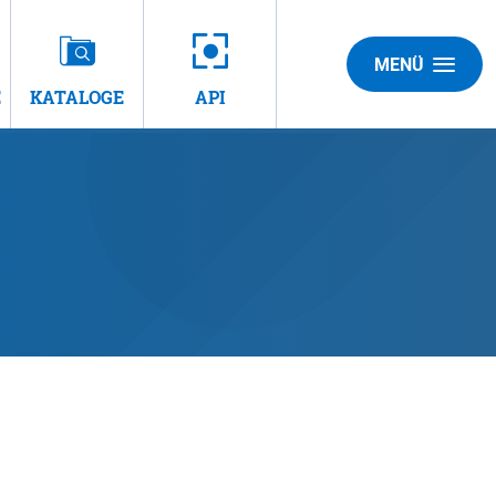
MENÜ
E
KATALOGE
API