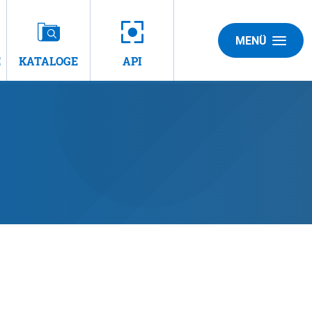
MENÜ
E
KATALOGE
API