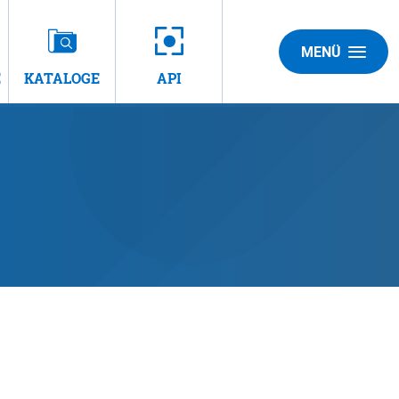
MENÜ
E
KATALOGE
API