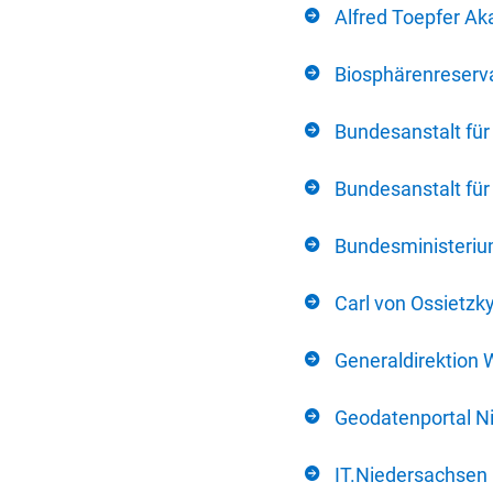
Alfred Toepfer Ak
Biosphärenreserva
Bundesanstalt fü
Bundesanstalt fü
Bundesministerium
Carl von Ossietzk
Generaldirektion 
Geodatenportal N
IT.Niedersachsen