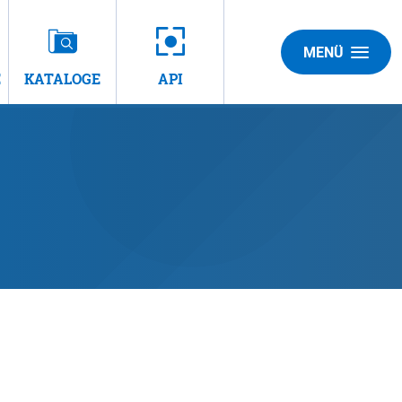
MENÜ
E
KATALOGE
API