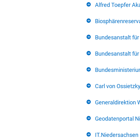
Alfred Toepfer Ak
Biosphärenreserva
Bundesanstalt fü
Bundesanstalt fü
Bundesministerium
Carl von Ossietzk
Generaldirektion 
Geodatenportal N
IT.Niedersachsen