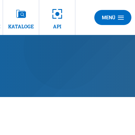
MENÜ
E
KATALOGE
API