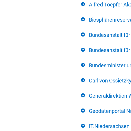
Alfred Toepfer Ak
Biosphärenreserva
Bundesanstalt fü
Bundesanstalt fü
Bundesministerium
Carl von Ossietzk
Generaldirektion 
Geodatenportal N
IT.Niedersachsen