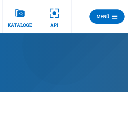
MENÜ
E
KATALOGE
API