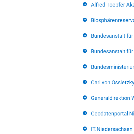
Alfred Toepfer Ak
Biosphärenreserva
Bundesanstalt fü
Bundesanstalt fü
Bundesministerium
Carl von Ossietzk
Generaldirektion 
Geodatenportal N
IT.Niedersachsen