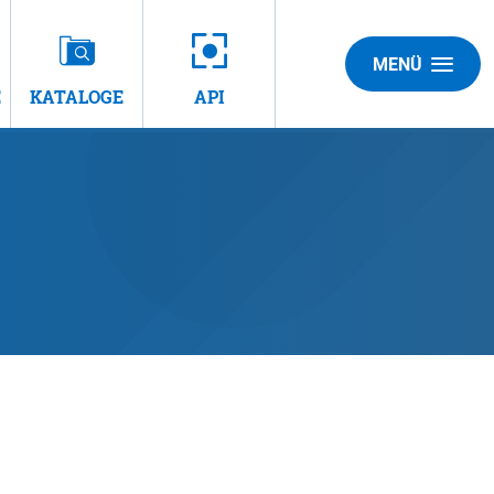
MENÜ
E
KATALOGE
API