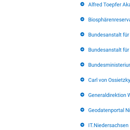
Alfred Toepfer Ak
Biosphärenreserva
Bundesanstalt fü
Bundesanstalt fü
Bundesministerium
Carl von Ossietzk
Generaldirektion 
Geodatenportal N
IT.Niedersachsen