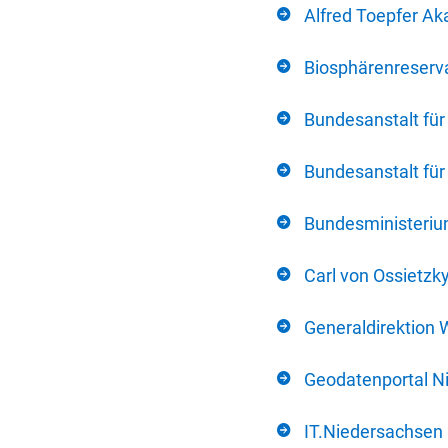
Alfred Toepfer Ak
Biosphärenreserva
Bundesanstalt fü
Bundesanstalt fü
Bundesministerium
Carl von Ossietzk
Generaldirektion 
Geodatenportal N
IT.Niedersachsen