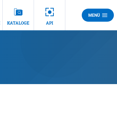
MENÜ
E
KATALOGE
API