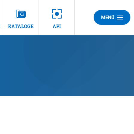
MENÜ
E
KATALOGE
API