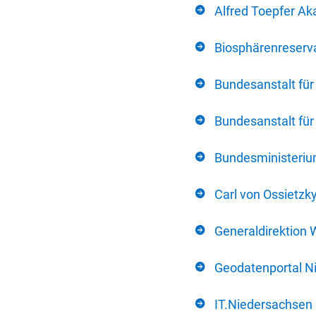
Alfred Toepfer Ak
Biosphärenreserva
Bundesanstalt fü
Bundesanstalt fü
Bundesministerium
Carl von Ossietzk
Generaldirektion 
Geodatenportal N
IT.Niedersachsen