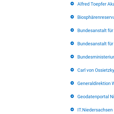
Alfred Toepfer Ak
Biosphärenreserva
Bundesanstalt fü
Bundesanstalt fü
Bundesministerium
Carl von Ossietzk
Generaldirektion 
Geodatenportal N
IT.Niedersachsen