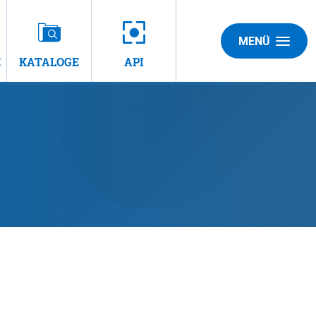
MENÜ
E
KATALOGE
API