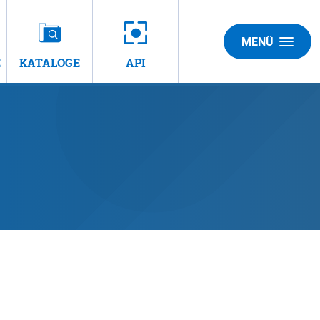
MENÜ
E
KATALOGE
API