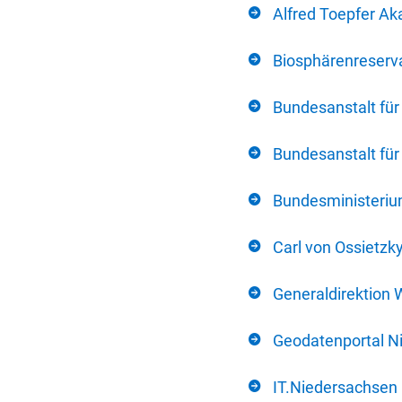
Alfred Toepfer Ak
Biosphärenreserva
Bundesanstalt fü
Bundesanstalt fü
Bundesministerium
Carl von Ossietzk
Generaldirektion 
Geodatenportal N
IT.Niedersachsen