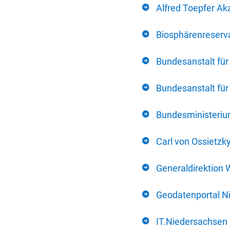
Alfred Toepfer Ak
Biosphärenreserva
Bundesanstalt fü
Bundesanstalt fü
Bundesministerium
Carl von Ossietzk
Generaldirektion 
Geodatenportal N
IT.Niedersachsen