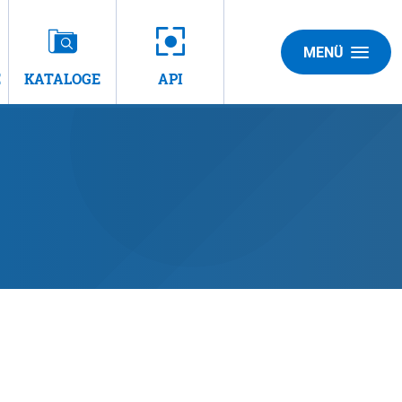
MENÜ
E
KATALOGE
API