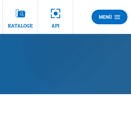
MENÜ
E
KATALOGE
API