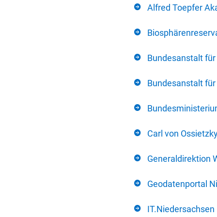
Alfred Toepfer Ak
Biosphärenreserva
Bundesanstalt fü
Bundesanstalt fü
Bundesministerium
Carl von Ossietzk
Generaldirektion 
Geodatenportal N
IT.Niedersachsen