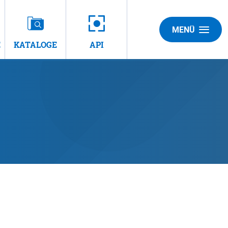
MENÜ
E
KATALOGE
API