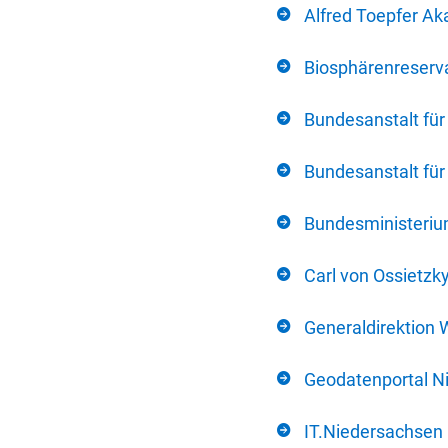
Alfred Toepfer Ak
Biosphärenreserva
Bundesanstalt fü
Bundesanstalt fü
Bundesministerium
Carl von Ossietzk
Generaldirektion 
Geodatenportal N
IT.Niedersachsen