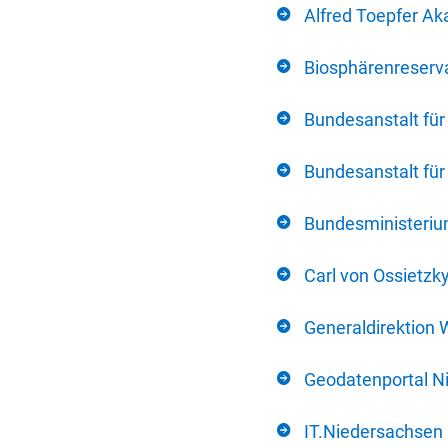
Alfred Toepfer Ak
Biosphärenreserva
Bundesanstalt fü
Bundesanstalt fü
Bundesministerium
Carl von Ossietzk
Generaldirektion 
Geodatenportal N
IT.Niedersachsen