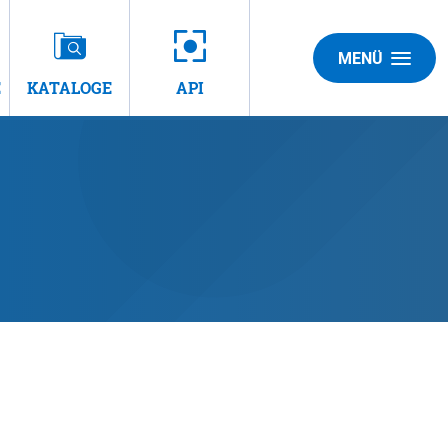
MENÜ
E
KATALOGE
API