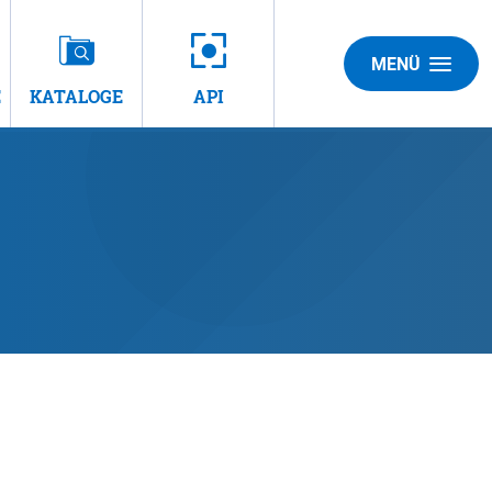
MENÜ
E
KATALOGE
API