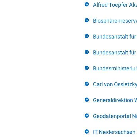
Alfred Toepfer Ak
Biosphärenreserva
Bundesanstalt fü
Bundesanstalt fü
Bundesministerium
Carl von Ossietzk
Generaldirektion 
Geodatenportal N
IT.Niedersachsen