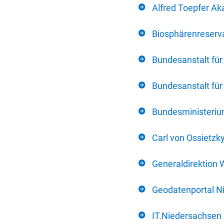
Alfred Toepfer Ak
Biosphärenreserva
Bundesanstalt fü
Bundesanstalt fü
Bundesministerium
Carl von Ossietzk
Generaldirektion 
Geodatenportal N
IT.Niedersachsen