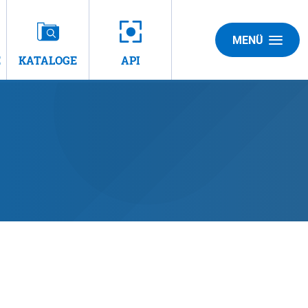
MENÜ
E
KATALOGE
API