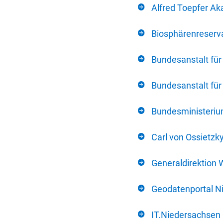
Alfred Toepfer Ak
Biosphärenreserva
Bundesanstalt fü
Bundesanstalt fü
Bundesministerium
Carl von Ossietzk
Generaldirektion 
Geodatenportal N
IT.Niedersachsen