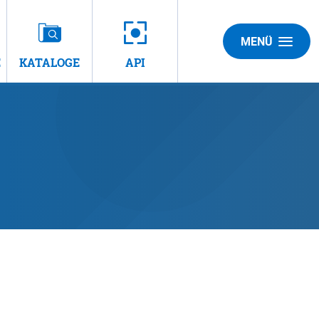
MENÜ
E
KATALOGE
API