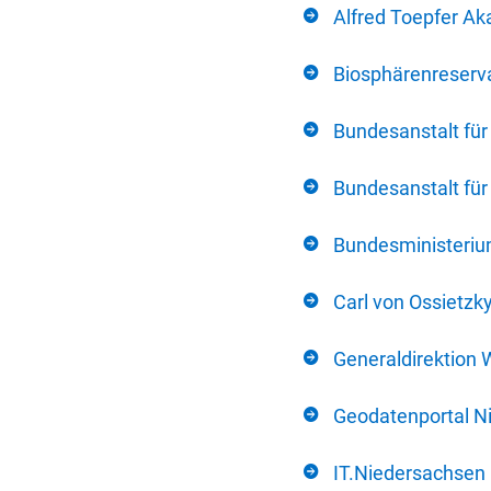
Alfred Toepfer Ak
Biosphärenreserva
Bundesanstalt fü
Bundesanstalt fü
Bundesministerium
Carl von Ossietzk
Generaldirektion 
Geodatenportal N
IT.Niedersachsen