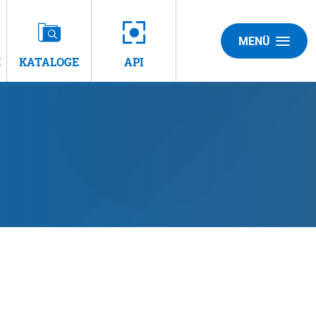
MENÜ
E
KATALOGE
API