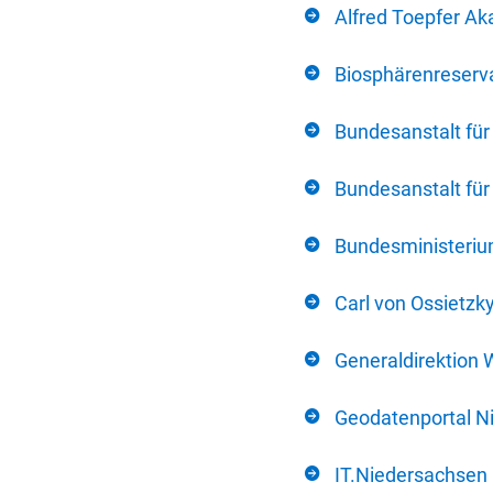
Alfred Toepfer Ak
Biosphärenreserva
Bundesanstalt fü
Bundesanstalt fü
Bundesministerium
Carl von Ossietzk
Generaldirektion 
Geodatenportal N
IT.Niedersachsen