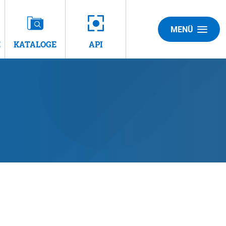
MENÜ
E
KATALOGE
API