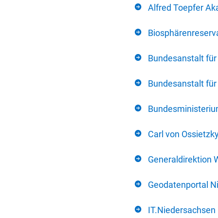
Alfred Toepfer Ak
Biosphärenreserva
Bundesanstalt fü
Bundesanstalt fü
Bundesministerium
Carl von Ossietzk
Generaldirektion 
Geodatenportal N
IT.Niedersachsen