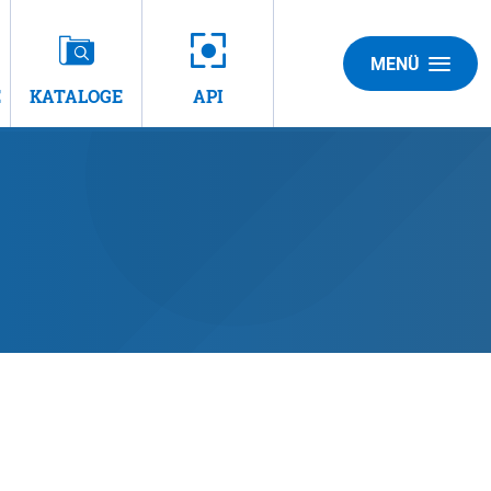
MENÜ
E
KATALOGE
API