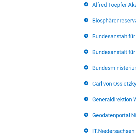
Alfred Toepfer Ak
Biosphärenreserva
Bundesanstalt fü
Bundesanstalt fü
Bundesministerium
Carl von Ossietzk
Generaldirektion 
Geodatenportal N
IT.Niedersachsen