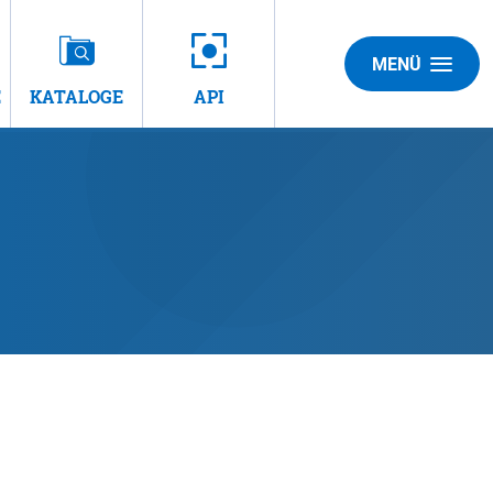
MENÜ
E
KATALOGE
API