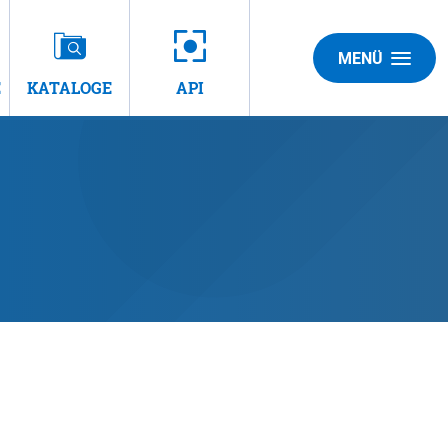
MENÜ
E
KATALOGE
API