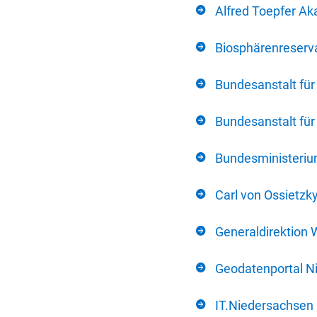
Alfred Toepfer Ak
Biosphärenreserva
Bundesanstalt fü
Bundesanstalt fü
Bundesministerium
Carl von Ossietzk
Generaldirektion 
Geodatenportal N
IT.Niedersachsen