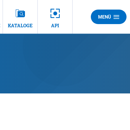
MENÜ
E
KATALOGE
API