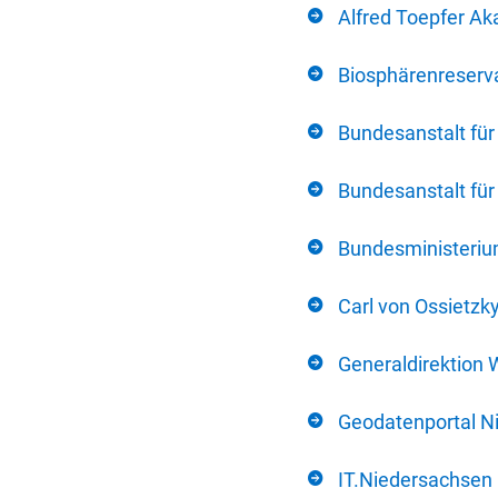
Alfred Toepfer Ak
Biosphärenreserva
Bundesanstalt fü
Bundesanstalt fü
Bundesministerium
Carl von Ossietzk
Generaldirektion 
Geodatenportal N
IT.Niedersachsen