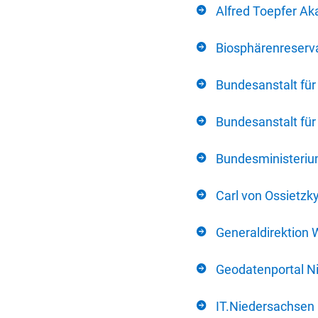
Alfred Toepfer Ak
Biosphärenreserva
Bundesanstalt fü
Bundesanstalt fü
Bundesministerium
Carl von Ossietzk
Generaldirektion 
Geodatenportal N
IT.Niedersachsen