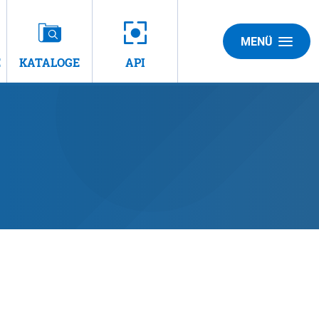
MENÜ
E
KATALOGE
API