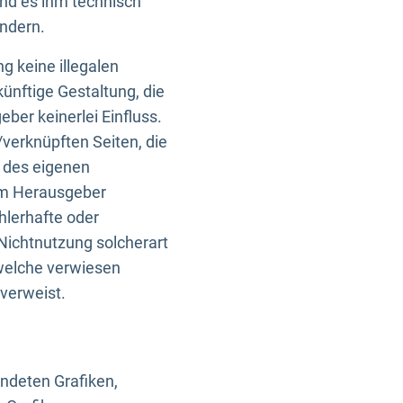
und es ihm technisch
indern.
g keine illegalen
künftige Gestaltung, die
ber keinerlei Einfluss.
n/verknüpften Seiten, die
b des eigenen
om Herausgeber
ehlerhafte oder
Nichtnutzung solcherart
 welche verwiesen
 verweist.
endeten Grafiken,