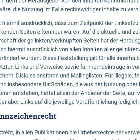
n, in dem der Herausgeber von den Inhalten Kenntnis hat 
re, die Nutzung im Falle rechtswidriger Inhalte zu verh
 hiermit ausdrücklich, dass zum Zeitpunkt der Linksetzun
inkenden Seiten erkennbar waren. Auf die aktuelle und zu
rschaft der gelinkten/verknüpften Seiten hat der Herausge
ich hiermit ausdrücklich von allen Inhalten aller gelinkte
rändert wurden. Diese Feststellung gilt für alle innerhal
tzten Links und Verweise sowie für Fremdeinträge in v
hern, Diskussionsforen und Mailinglisten. Für illegale, f
und insbesondere für Schäden, die aus der Nutzung oder 
nen entstehen, haftet allein der Anbieter der Seite, auf
der über Links auf die jeweilige Veröffentlichung lediglich
ennzeichenrecht
trebt, in allen Publikationen die Urheberrechte der verw