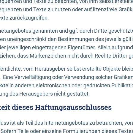
uenzen und Texte zu beachten, von ihm selbst erstellte
uenzen und Texte zu nutzen oder auf lizenzfreie Grafi
xte zurückzugreifen.
ernetangebotes genannten und ggf. durch Dritte geschütz
gen uneingeschränkt den Bestimmungen des jeweils gült
der jeweiligen eingetragenen Eigentümer. Allein aufgru
u ziehen, dass Markenzeichen nicht durch Rechte Dritter g
entlichte, vom Herausgeber selbst erstellte Objekte bleib
. Eine Vervielfältigung oder Verwendung solcher Grafik
te in anderen elektronischen oder gedruckten Publikati
ng des Herausgebers nicht gestattet.
it dieses Haftungsausschlusses
ss ist als Teil des Internetangebotes zu betrachten, vo
 Sofern Teile oder einzelne Formulierungen dieses Texte