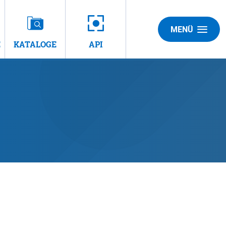
MENÜ
E
KATALOGE
API