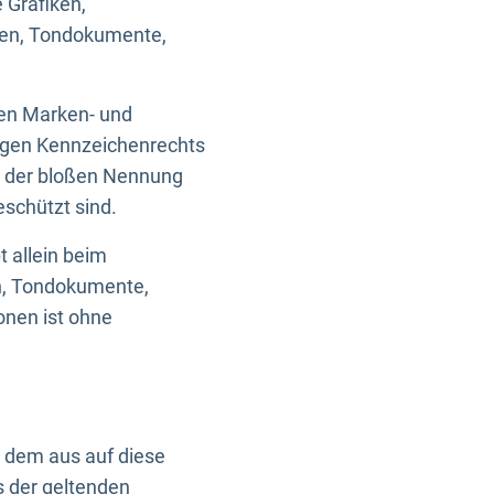
 Grafiken,
ken, Tondokumente,
ten Marken- und
igen Kennzeichenrechts
nd der bloßen Nennung
eschützt sind.
t allein beim
en, Tondokumente,
onen ist ohne
n dem aus auf diese
s der geltenden