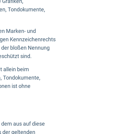
 Grafiken,
ken, Tondokumente,
ten Marken- und
igen Kennzeichenrechts
nd der bloßen Nennung
eschützt sind.
t allein beim
en, Tondokumente,
onen ist ohne
n dem aus auf diese
s der geltenden