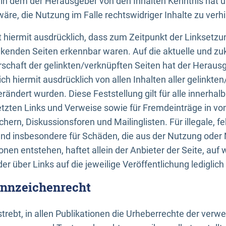
n, in dem der Herausgeber von den Inhalten Kenntnis hat 
re, die Nutzung im Falle rechtswidriger Inhalte zu verh
 hiermit ausdrücklich, dass zum Zeitpunkt der Linksetzun
inkenden Seiten erkennbar waren. Auf die aktuelle und zu
rschaft der gelinkten/verknüpften Seiten hat der Herausge
ich hiermit ausdrücklich von allen Inhalten aller gelinkte
rändert wurden. Diese Feststellung gilt für alle innerhal
tzten Links und Verweise sowie für Fremdeinträge in v
hern, Diskussionsforen und Mailinglisten. Für illegale, f
und insbesondere für Schäden, die aus der Nutzung oder 
nen entstehen, haftet allein der Anbieter der Seite, auf
der über Links auf die jeweilige Veröffentlichung lediglich
ennzeichenrecht
trebt, in allen Publikationen die Urheberrechte der verw