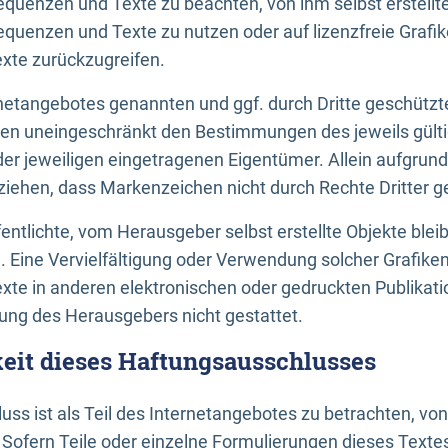
uenzen und Texte zu beachten, von ihm selbst erstellte
uenzen und Texte zu nutzen oder auf lizenzfreie Grafi
xte zurückzugreifen.
ernetangebotes genannten und ggf. durch Dritte geschütz
gen uneingeschränkt den Bestimmungen des jeweils gült
der jeweiligen eingetragenen Eigentümer. Allein aufgru
u ziehen, dass Markenzeichen nicht durch Rechte Dritter g
entlichte, vom Herausgeber selbst erstellte Objekte bleib
. Eine Vervielfältigung oder Verwendung solcher Grafik
te in anderen elektronischen oder gedruckten Publikati
ng des Herausgebers nicht gestattet.
it dieses Haftungsausschlusses
ss ist als Teil des Internetangebotes zu betrachten, vo
 Sofern Teile oder einzelne Formulierungen dieses Texte