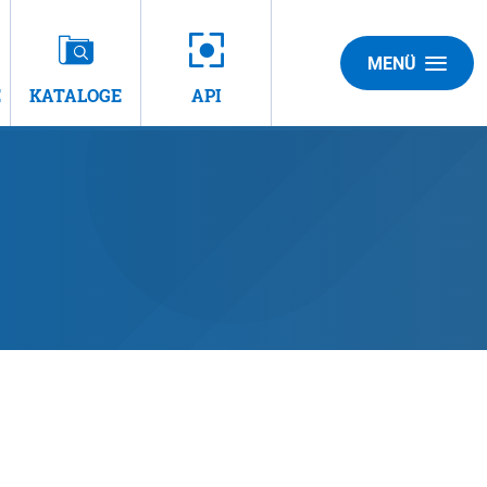
MENÜ
E
KATALOGE
API