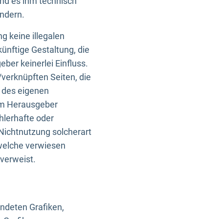
und es ihm technisch
indern.
g keine illegalen
künftige Gestaltung, die
ber keinerlei Einfluss.
n/verknüpften Seiten, die
b des eigenen
om Herausgeber
ehlerhafte oder
Nichtnutzung solcherart
 welche verwiesen
 verweist.
endeten Grafiken,